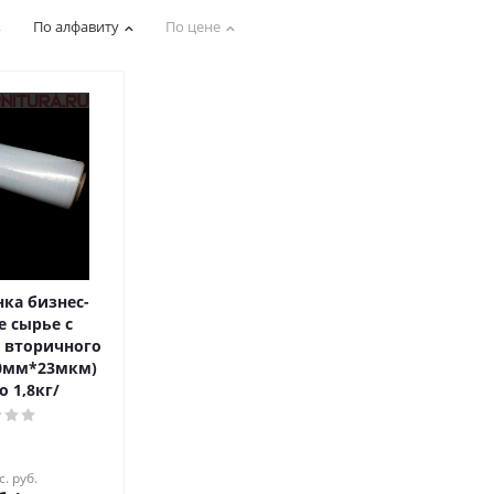
По алфавиту
По цене
нка бизнес-
е сырье с
 вторичного
00мм*23мкм)
о 1,8кг/
с. руб.