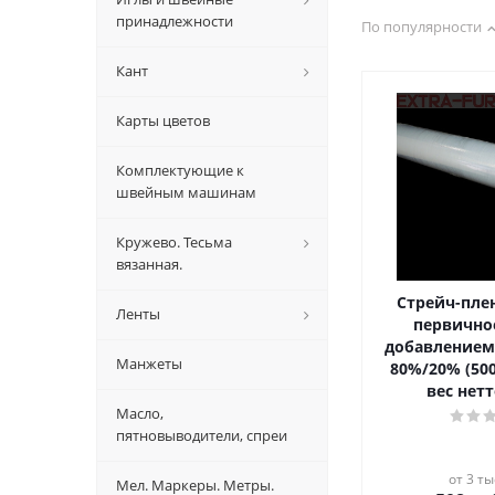
принадлежности
По популярности
Кант
Карты цветов
Комплектующие к
швейным машинам
Кружево. Тесьма
вязанная.
Стрейч-пле
Ленты
первично
добавлением
Манжеты
80%/20% (5
вес нетт
Масло,
пятновыводители, спреи
от 3 ты
Мел. Маркеры. Метры.