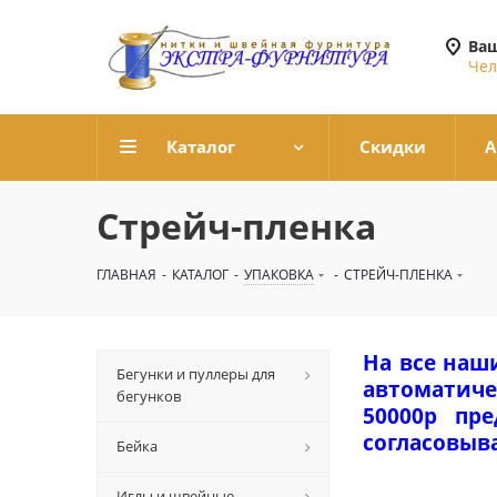
Ваш
Чел
Каталог
Скидки
А
Стрейч-пленка
ГЛАВНАЯ
-
КАТАЛОГ
-
УПАКОВКА
-
СТРЕЙЧ-ПЛЕНКА
На все наш
Бегунки и пуллеры для
автоматиче
бегунков
50000р пр
согласовыв
Бейка
Иглы и швейные