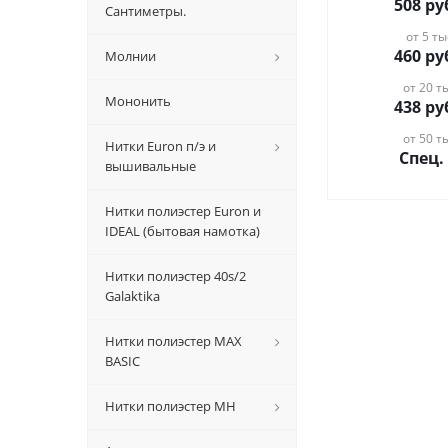
508
ру
Сантиметры.
от 5 ты
460
ру
Молнии
от 20 ты
Мононить
438
ру
от 50 ты
Нитки Euron п/э и
Спец.
вышивальные
Нитки полиэстер Euron и
IDEAL (бытовая намотка)
Нитки полиэстер 40s/2
Galaktika
Нитки полиэстер MAX
BASIC
Нитки полиэстер MH